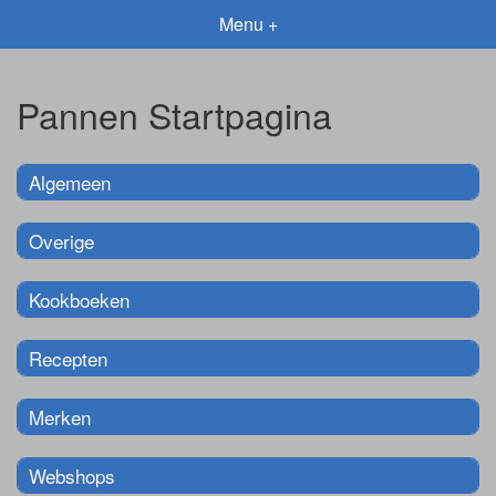
Menu +
Pannen Startpagina
Algemeen
Overige
Kookboeken
Recepten
Merken
Webshops